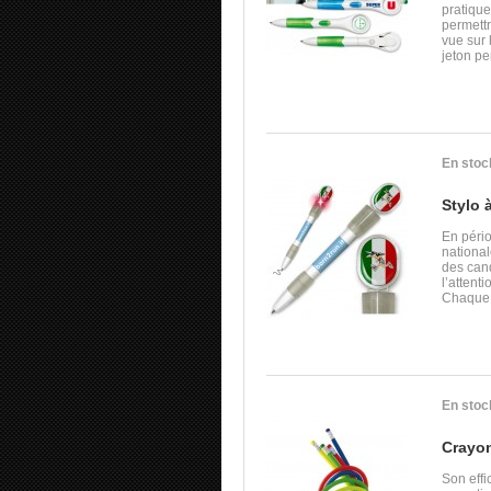
pratiqu
permettr
vue sur 
jeton pe
En stoc
Stylo à
En pério
nationa
des cand
l’attent
Chaque s
En stoc
Crayo
Son effi