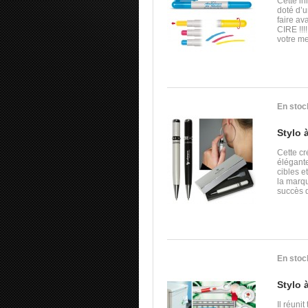
Cette in
doté d’u
faire av
CIRE !!!
votre me
En stoc
Stylo à
Cette cr
élégante
cibles e
la marq
succès d
En stoc
Stylo 
Il réuni