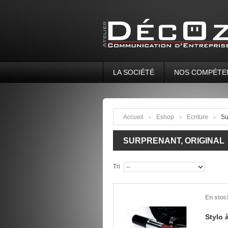
LA SOCIÉTÉ
NOS COMPÉTE
Accueil
Eshop
Ecriture
Su
>
>
>
SURPRENANT, ORIGINAL
Tri
En stoc
Stylo à