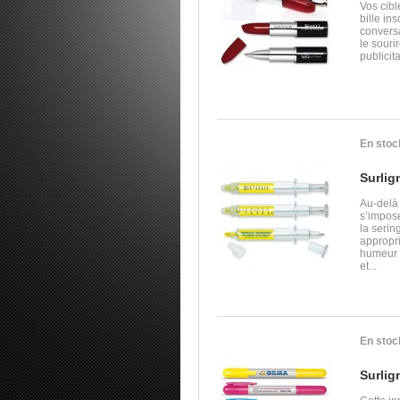
Vos cibl
bille ins
convers
le souri
publicita
En stoc
Surlig
Au-delà 
s’impose
la seri
appropr
humeur c
et...
En stoc
Surlig