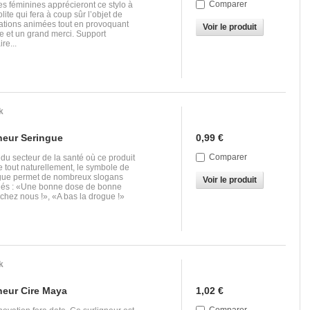
Comparer
es féminines apprécieront ce stylo à
olite qui fera à coup sûr l’objet de
ations animées tout en provoquant
Voir le produit
re et un grand merci. Support
ire...
k
neur Seringue
0,99 €
Comparer
du secteur de la santé où ce produit
 tout naturellement, le symbole de
ngue permet de nombreux slogans
Voir le produit
iés : «Une bonne dose de bonne
hez nous !», «A bas la drogue !»
k
neur Cire Maya
1,02 €