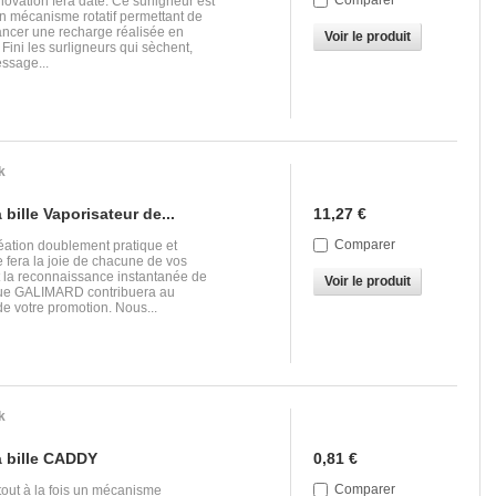
Comparer
novation fera date. Ce surligneur est
n mécanisme rotatif permettant de
ancer une recharge réalisée en
Voir le produit
! Fini les surligneurs qui sèchent,
ssage...
k
 bille Vaporisateur de...
11,27 €
Comparer
éation doublement pratique et
 fera la joie de chacune de vos
t la reconnaissance instantanée de
Voir le produit
ue GALIMARD contribuera au
e votre promotion. Nous...
k
à bille CADDY
0,81 €
Comparer
t tout à la fois un mécanisme