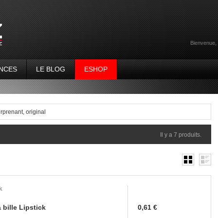
Bienvenue,
NCES
LE BLOG
ESHOP
rprenant, original
Il y a 7 produits.
k
 bille Lipstick
0,61 €