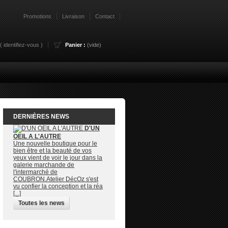
Promotions
Livraison
Contact
 (
identifiez-vous
)
Panier :
(vide)
DERNIÈRES NEWS
D'UN
OEIL A L'AUTRE
Une nouvelle boutique pour le
bien être et la beauté de vos
yeux vient de voir le jour dans la
galerie marchande de
l'intermarché de
COUBRON.Atelier DécOz s'est
vu confier la conception et la réa
[...]
Toutes les news