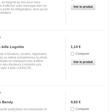
e, un magnet au dos pour vous
e d’afficher votre message bien en
Voir le produit
la porte du réfrigérateur, ainsi qu’un
rmettant...
k
 bille Logolite
1,14 €
Comparer
de d’élections, locales, régionales,
les ou même européennes la photo
idats ne manquera pas d’attirer
Voir le produit
ion des électeurs à moindre prix.
tylo à bille LOGOLITE...
k
n Bendy
0,63 €
Comparer
cacité publicitaire est universelle et