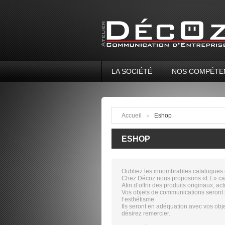
LA SOCIÉTÉ
NOS COMPÉTE
Accueil
Eshop
>
ESHOP
Oubliez les innombrables catalogues d
Chez Décoz nous proposons «LE» cad
Afin d’offrir des produits originaux, a
Vos objets de communications seront s
l’esthétisme.
Ils seront en adéquation avec vos obje
désirez remercier.