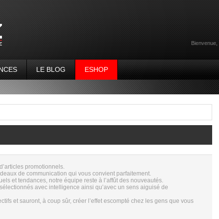
Bienvenue,
NCES
LE BLOG
ESHOP
’articles promotionnels.
eaux de communication qui vous convient parfaitement.
ctuels et tendances, notre équipe reste à l’affût des nouveautés.
électionnés avec intelligence ainsi qu’avec un sens aiguisé de
ctifs et sauront, à coup sûr, créer l’effet escompté chez les gens que vous