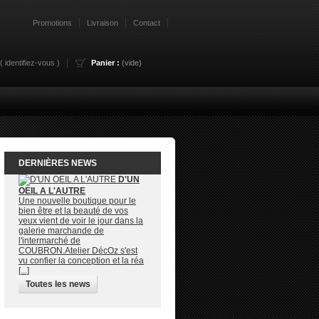
Promotions
Livraison
Contact
 (
identifiez-vous
)
Panier :
(vide)
DERNIÈRES NEWS
D'UN
OEIL A L'AUTRE
Une nouvelle boutique pour le
bien être et la beauté de vos
yeux vient de voir le jour dans la
galerie marchande de
l'intermarché de
COUBRON.Atelier DécOz s'est
vu confier la conception et la réa
[...]
Toutes les news