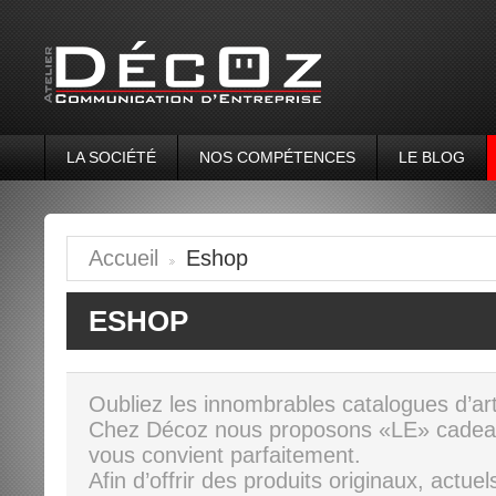
LA SOCIÉTÉ
NOS COMPÉTENCES
LE BLOG
Accueil
Eshop
>
ESHOP
Oubliez les innombrables catalogues d’art
Chez Décoz nous proposons «LE» cadea
vous convient parfaitement.
Afin d’offrir des produits originaux, actue